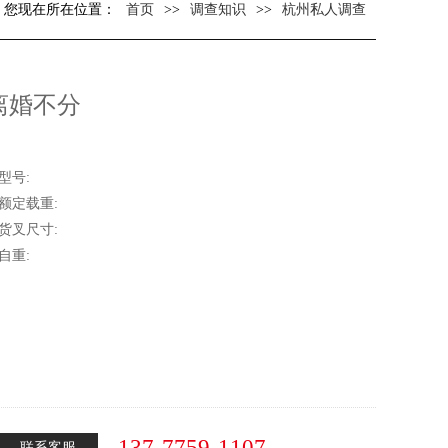
您现在所在位置：
首页
>>
调查知识
>>
杭州私人调查
离婚不分
型号:
额定载重:
货叉尺寸:
自重:
137-7759-1107
联系客服