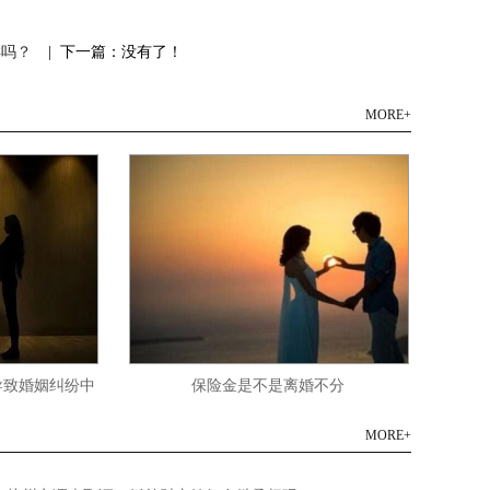
样吗？
| 下一篇：没有了！
MORE+
姻纠纷中
保险金是不是离婚不分
什么
MORE+