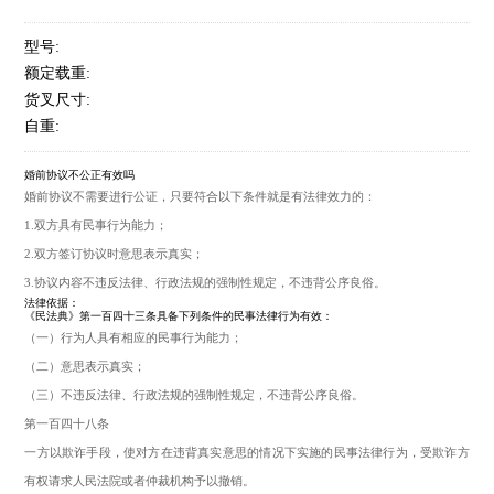
型号:
额定载重:
货叉尺寸:
自重:
婚前协议不公正有效吗
婚前协议不需要进行公证，只要符合以下条件就是有法律效力的：
1.双方具有民事行为能力；
2.双方签订协议时意思表示真实；
3.协议内容不违反法律、行政法规的强制性规定，不违背公序良俗。
法律依据：
《民法典》第一百四十三条具备下列条件的民事法律行为有效：
（一）行为人具有相应的民事行为能力；
（二）意思表示真实；
（三）不违反法律、行政法规的强制性规定，不违背公序良俗。
第一百四十八条
一方以欺诈手段，使对方在违背真实意思的情况下实施的民事法律行为，受欺诈方
有权请求人民法院或者仲裁机构予以撤销。