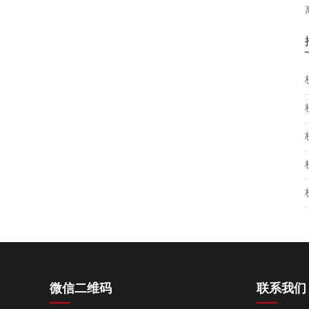
杭州婚姻外遇调查取证：如果女方出轨离
婚财产会如何分配
微信二维码
联系我们