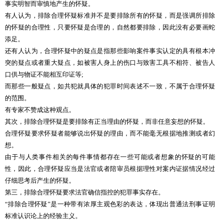
事实明智而审慎地产生的怀疑。
有人认为，排除合理怀疑标准并不是要排除所有的怀疑，而是强调所排除
的怀疑的合理性，只要怀疑是合理的，自然都要排除，因此没有必要画蛇
添足。
还有人认为，合理怀疑中的疑点是指那些影响案件事实认定的具有根本冲
突的疑点或者重大疑点，如被害人身上的伤口与致害工具不相符、被告人
口供与物证不能相互印证等;
而那些一般疑点，如共犯就具体的犯罪时间表述不一致，不属于合理怀疑
的范围。
有专家不赞成这种观点。
其次，排除合理怀疑是要排除有正当理由的怀疑，而非任意妄想的怀疑。
合理怀疑要求怀疑者能够说出怀疑的理由，而不能毫无根据地推测或者幻
想。
由于与人类事件相关的每件事情都存在一些可能或者想象的怀疑的可能
性，因此，合理怀疑应当是法官或者陪审员根据理性对案内证据情况经过
仔细思考后产生的怀疑。
第三，排除合理怀疑要求法官确信指控的犯罪事实存在。
“排除合理怀疑”是一种带有浓厚主观色彩的表达，体现出普通法刑事证明
标准认识论上的经验主义。