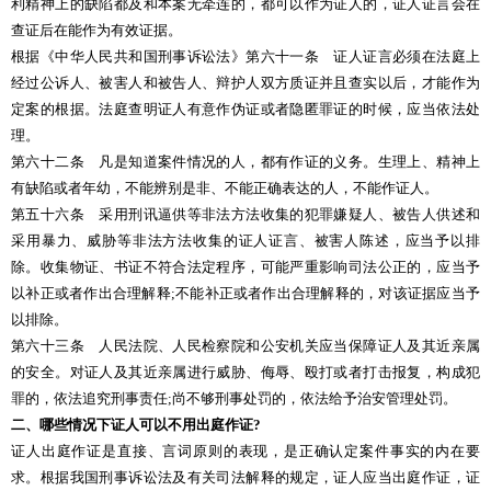
利精神上的缺陷都及和本案无牵连的，都可以作为证人的，证人证言会在
查证后在能作为有效证据。
根据《中华人民共和国刑事诉讼法》第六十一条 证人证言必须在法庭上
经过公诉人、被害人和被告人、辩护人双方质证并且查实以后，才能作为
定案的根据。法庭查明证人有意作伪证或者隐匿罪证的时候，应当依法处
理。
第六十二条 凡是知道案件情况的人，都有作证的义务。生理上、精神上
有缺陷或者年幼，不能辨别是非、不能正确表达的人，不能作证人。
第五十六条 采用刑讯逼供等非法方法收集的犯罪嫌疑人、被告人供述和
采用暴力、威胁等非法方法收集的证人证言、被害人陈述，应当予以排
除。收集物证、书证不符合法定程序，可能严重影响司法公正的，应当予
以补正或者作出合理解释;不能补正或者作出合理解释的，对该证据应当予
以排除。
第六十三条 人民法院、人民检察院和公安机关应当保障证人及其近亲属
的安全。对证人及其近亲属进行威胁、侮辱、殴打或者打击报复，构成犯
罪的，依法追究刑事责任;尚不够刑事处罚的，依法给予治安管理处罚。
二、哪些情况下证人可以不用出庭作证?
证人出庭作证是直接、言词原则的表现，是正确认定案件事实的内在要
求。根据我国刑事诉讼法及有关司法解释的规定，证人应当出庭作证，证